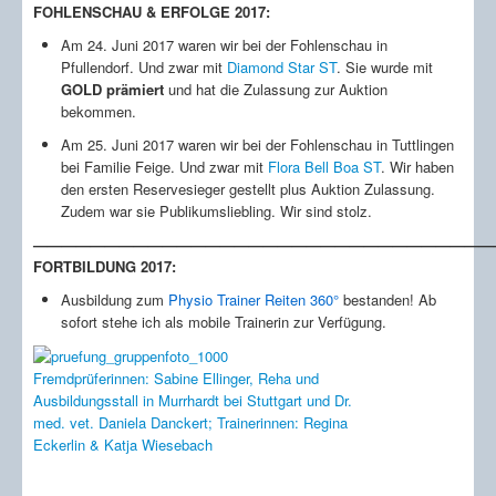
FOHLENSCHAU & ERFOLGE 2017:
DIVA RUBINA I
WALDFEE
Am 24. Juni 2017 waren wir bei der Fohlenschau in
DARK DIAMOND
Pfullendorf. Und zwar mit
Diamond Star ST
. Sie wurde mit
VERKAUF
GOLD prämiert
und hat die
Zulassung zur Auktion
TURNIERPFERDE
bekommen.
ROYAL LADY
Am 25. Juni 2017 waren wir bei der Fohlenschau in Tuttlingen
BRIATORE
bei Familie Feige. Und zwar mit
ZUCHTPLANUNG
Flora Bell Boa ST
. Wir haben
den ersten Reservesieger gestellt plus Auktion Zulassung.
AHNENGALERIE
Zudem war sie Publikumsliebling. Wir sind stolz.
AKTUELLES
IMPRESSIONEN
————————————————————————————————
LINKS
FORTBILDUNG 2017:
Ausbildung zum
Physio Trainer Reiten 360°
bestanden! Ab
sofort stehe ich als mobile Trainerin zur Verfügung.
Fremdprüferinnen: Sabine Ellinger, Reha und
Ausbildungsstall in Murrhardt bei Stuttgart und Dr.
med. vet. Daniela Danckert; Trainerinnen: Regina
Eckerlin & Katja Wiesebach