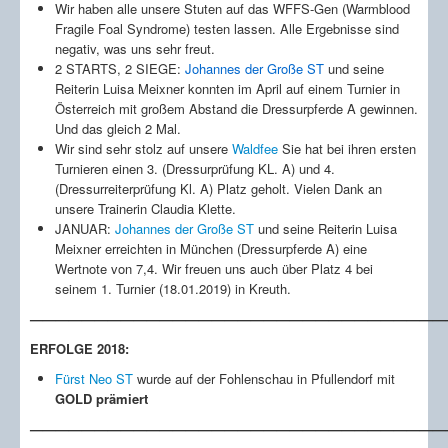
Wir haben alle unsere Stuten auf das WFFS-Gen (Warmblood
JAHRGANG 2017
Fragile Foal Syndrome) testen lassen. Alle Ergebnisse sind
CAJA DE MARON ST
negativ, was uns sehr freut.
DIAMOND STAR ST
2 STARTS, 2 SIEGE:
Johannes der Große ST
und seine
FLORA BELL BOA ST
Reiterin Luisa Meixner konnten im April auf einem Turnier in
RAWIJA ST
Österreich mit großem Abstand die Dressurpferde A gewinnen.
JAHRGANG 2016
Und das gleich 2 Mal.
DIVA ROXANN ST
Wir sind sehr stolz auf unsere
Waldfee
Sie hat bei ihren ersten
WALDROSE ST
Turnieren einen 3. (Dressurprüfung KL. A) und 4.
JAHRGANG 2015
(Dressurreiterprüfung Kl. A) Platz geholt. Vielen Dank an
FEDON ST
unsere Trainerin Claudia Klette.
JOHANNES DER GROSSE ST
JANUAR:
Johannes der Große ST
und seine Reiterin Luisa
FIENE BELL BOA ST
Meixner erreichten in München (Dressurpferde A) eine
JAHRGANG 2014
Wertnote von 7,4. Wir freuen uns auch über Platz 4 bei
FEODORA
seinem 1. Turnier (18.01.2019) in Kreuth.
DON DARLEY
————————————————————————————————
FOXY ST
STUTEN
ERFOLGE 2018:
KARANDINE
Fürst Neo ST
RAPSODIE
wurde auf der Fohlenschau in Pfullendorf mit
GOLD prämiert
ROYAL LADY
CECILE DE MARON
————————————————————————————————
FAVERA BELL BOA