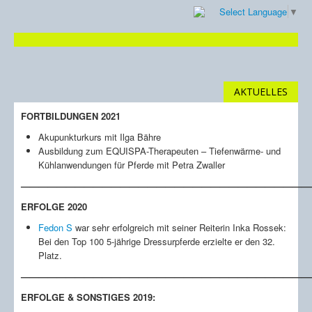
Select Language
▼
ÜBER UNS
ZU MEINER PERSON
AKTUELLES
UNSERE LANDWIRTSCHAFT
FORTBILDUNGEN 2021
REITANLAGE
ANWESEN
Akupunkturkurs mit Ilga Bähre
PFERDEHALTUNG
Ausbildung zum EQUISPA-Therapeuten – Tiefenwärme- und
PFERDE
Kühlanwendungen für Pferde mit Petra Zwaller
FOHLEN
————————————————————————————————
JAHRGANG 2020
DARWIN ST
ERFOLGE 2020
DA VINCI ST
Fedon S
war sehr erfolgreich mit seiner Reiterin Inka Rossek:
JAHRGANG 2019
Bei den Top 100 5-jährige Dressurpferde erzielte er den 32.
DION ST
Platz.
DIVA MERA ST
KALLIOPE ST
————————————————————————————————
JAHRGANG 2018
ERFOLGE & SONSTIGES 2019:
DIVA FREYJA ST
FÜRST NEO ST